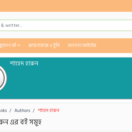
পুরাতন বই
জায়নামাজ ও টুপি
অন্যান্য আইটেম
শাহেদ হারুন
oks
Authors
শাহেদ হারুন
রুন এর বই সমূহ