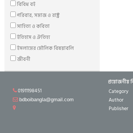
বিবিধ বই
হাসানাহ পাবলিকেশন
পরিবার, সমাজ ও রাষ্ট্র
আলোকিত প্রকাশনী
সাহিত্য ও কবিতা
মাকতাবাতুল হাসান
ইতিহাস ও ঐতিহ্য
মুহাম্মদ পাবলিকেশন
ইসলামের মৌলিক বিষয়াবলি
কালান্তর প্রকাশনী
জীবনী
মাকতাবাতুল আসলাফ
নারী
মাকতাবাতুল আযহার
সুন্নাহ ও হাদিস
মীনা বুক হাউস
প্রয়োজনীয় 
01911198451
Category
শিশু-কিশোর
তাযকিয়া পাবলিকেশন্স
Author
bdboibangla@gmail.com
প্যাকেজ
ওয়াফি পাবলিকেশন
Publisher
নিয়ন পাবলিকেশন
মাকতাবাতুল আবরার