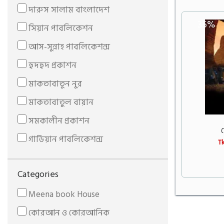
দারুস সালাম বাংলাদেশ
35%
সিয়ান পাবলিকেশন
আস-সুন্নাহ পাবলিকেশন্স
হুদহুদ প্রকাশন
মাকতাবাতুন নুর
মাকতাবাতুল বায়ান
সমকালীন প্রকাশন
গার্ডিয়ান পাবলিকেশন্স
Tk
প্রজন্ম পাবলিকেশন
Categories
রুহামা পাবলিকেশন
Meena book House
শব্দতরু
কোরআন ও কোরআনিক
আযান প্রকাশনী