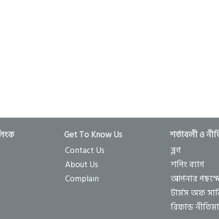
লিংক
Get To Know Us
শর্তাবলী ও নী
Contact Us
ব্লগ
About Us
শপিং ব্যাগ
Complain
আপনার পছন্দ
টার্মস অফ সার্
রিফান্ড নীতিম