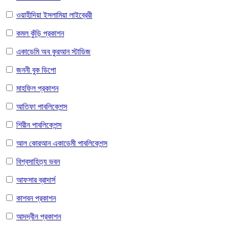
ওয়াহীদিয়া ইসলামিয়া লাইব্রেরী
কমল কুঁড়ি প্রকাশন
একাডেমি অব কুরআন স্টাডিজ
জননী বুক ডিপো
মাহফিল প্রকাশন
আতিফা পাবলিকেশন্স
শিরীন পাবলিকেশন্স
আল কোরআন একাডেমী পাবলিকেশন্স
বিশ্বসাহিত্য ভবন
আফসার ব্রাদার্স
কাশবন প্রকাশন
আদদ্বীন প্রকাশন