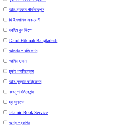
আল-ফুরকান পাবলিকেশন্স
দি ইসলামিক একাডেমী
ফাহিম বুক ডিপো
Darul Hikmah Bangladesh
আহসান পাবলিকেশন
আমির হাসান
চুড়ই পাবলিকেশন্স
আস-সুন্নাহ ফাউন্ডেশন
রংধনু পাবলিকেশন্স
দ্য সুলতান
Islamic Book Service
অশ্রু প্রকাশন