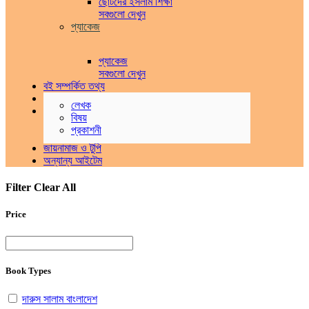
ছোটদের ইসলাম শিক্ষা
সবগুলো দেখুন
প্যাকেজ
প্যাকেজ
সবগুলো দেখুন
বই সম্পর্কিত তথ্য
প্যাকেজ ও অফার সমূহ
লেখক
পুরাতন বই
বিষয়
ক্রয়
প্রকাশনী
বিক্রয়
জায়নামাজ ও টুপি
অন্যান্য আইটেম
Filter
Clear All
Price
Book Types
দারুস সালাম বাংলাদেশ