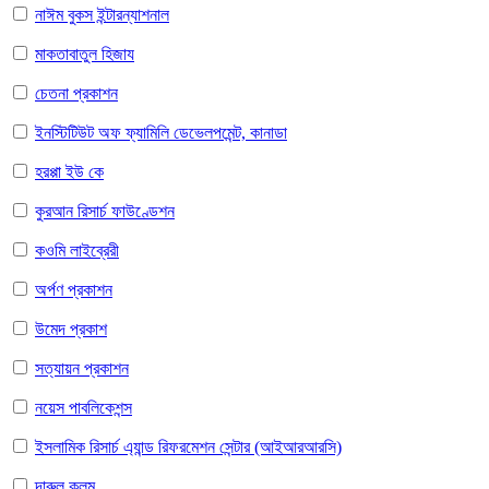
নাঈম বুকস ইন্টারন্যাশনাল
মাকতাবাতুল হিজায
চেতনা প্রকাশন
ইনস্টিটিউট অফ ফ্যামিলি ডেভেলপমেন্ট, কানাডা
হরপ্পা ইউ কে
কুরআন রিসার্চ ফাউণ্ডেশন
কওমি লাইব্রেরী
অর্পণ প্রকাশন
উমেদ প্রকাশ
সত্যায়ন প্রকাশন
নয়েস পাবলিকেশন্স
ইসলামিক রিসার্চ এ্যান্ড রিফরমেশন সেন্টার (আইআরআরসি)
দারুল কলম