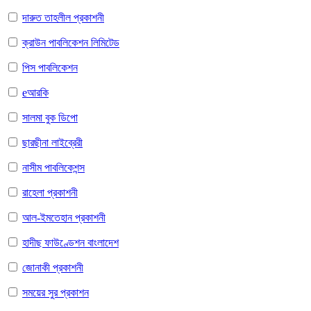
দারুত তাহলীল প্রকাশনী
ক্রাউন পাবলিকেশন লিমিটেড
পিস পাবলিকেশন
eআরকি
সালমা বুক ডিপো
ছারছীনা লাইব্রেরী
নাসীম পাবলিকেশন্স
রাহেলা প্রকাশনী
আল-ইমতেহান প্রকাশনী
হাদীছ ফাউণ্ডেশন বাংলাদেশ
জোনাকী প্রকাশনী
সময়ের সুর প্রকাশন