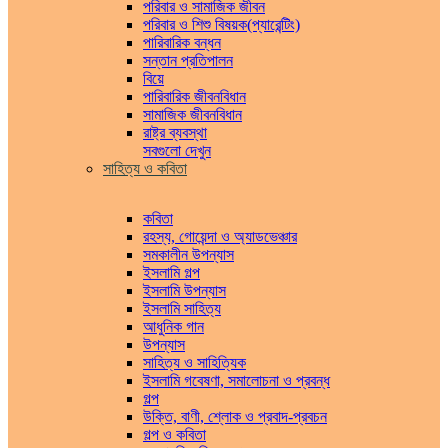
পরিবার ও সামাজিক জীবন
পরিবার ও শিশু বিষয়ক(প্যারেন্টিং)
পারিবারিক বন্ধন
সন্তান প্রতিপালন
বিয়ে
পারিবারিক জীবনবিধান
সামাজিক জীবনবিধান
রাষ্ট্র ব্যবস্থা
সবগুলো দেখুন
সাহিত্য ও কবিতা
কবিতা
রহস্য, গোয়েন্দা ও অ্যাডভেঞ্চার
সমকালীন উপন্যাস
ইসলামি গল্প
ইসলামি উপন্যাস
ইসলামি সাহিত্য
আধুনিক গান
উপন্যাস
সাহিত্য ও সাহিত্যিক
ইসলামি গবেষণা, সমালোচনা ও প্রবন্ধ
গল্প
উক্তি, বাণী, শ্লোক ও প্রবাদ-প্রবচন
গল্প ও কবিতা