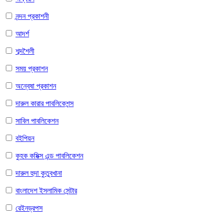
নন্দন প্রকাশনী
আদর্শ
শব্দশৈলী
সময় প্রকাশন
অন্বেষা প্রকাশন
দারুল কারার পাবলিকেশন্স
সাবিল পাবলিকেশন
বইপিয়ন
কুহক কমিক্স এন্ড পাবলিকেশন
দারুল হুদা কুতুবখানা
বাংলাদেশ ইসলামিক সেন্টার
রেইনড্রপস