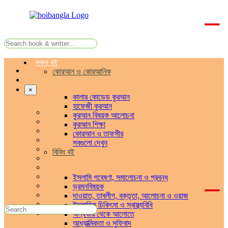
সকল বই
কোরআন ও কোরআনিক
×
কালার কোডেড কুরআন
হাফেজী কুরআন
কুরআন বিষয়ক আলোচনা
কুরআন শিক্ষা
কোরআন ও তাফসীর
সবগুলো দেখুন
বিবিধ বই
ইসলামি গবেষণা, সমালোচনা ও প্রবন্ধ
ভ্রমনবিষয়ক
দাওয়াত, তাবলীগ, বক্তৃতা, আলোচনা ও ওয়াজ
ইসলামিক চিকিৎসা ও স্বাস্থ্যবিধি
অন্ধকার থেকে আলোতে
আধ্যাত্মিকতা ও সুফিবাদ