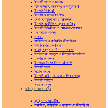
ইসলামি আদর্শ ও মতবাদ
আত্ম উন্নয়ন, আত্মশুদ্ধি ও অনুপ্রেরণা
ইসলামি বিবিধ বই
ইসলাম ও সমকালীন বিশ্ব
পেশাগত স্মৃতিচারণ ও অভিজ্ঞতা
ইসলামি অর্থনীতি ও ব্যবসা বাণিজ্য
ইসলামি বিধি-বিধান ও মাসআলা-মাসায়েল
ধর্ম বিষয়ক প্রবন্ধ
গবেষণা
ব্যক্তিগত ও পারিবারিক জীবনবিধান
শিশু-কিশোর ইসলামি বই
ভাষণ, বক্তৃতা ও উপদেশ সংকলন
উপস্থাপনা, বক্তৃতা ও বিতর্কের কলাকৌশল
ইসলাম ও বিজ্ঞান
ইসলামের বিশেষ দিন ও ঘটনাবলি
ইসলামি দর্শন
বিজ্ঞান বিষয়ক
ইসলামি আইন, ফতোয়া ও ফিকহ শাস্ত্র
ইসলামি সাহিত্য
সবগুলো দেখুন
পরিবার, সমাজ ও রাষ্ট্র
ব্যক্তিগত জীবনবিধান
সামাজিক, পারিবারিক ও ব্যাক্তিগত জীবনবিধান