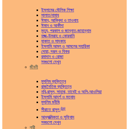
ইসলামের মৌলিক শিক্ষা
সালাত/নামায
ঈমান, আক্বিদা ও তাওবাহ
ঈমান ও আকীদা
মৃত্যু, পরকাল ও জান্নাত-জাহান্নাম
হজ্জ-উমরাহ ও কোরবানি
যাকাত ও সাদকাহ
ইসলামি আমল ও আমলের সহায়িকা
দোয়া, দরূদ ও যিকর
রমাদান ও রোজা
সবগুলো দেখুন
জীবনী
মুসলিম ব্যক্তিত্ব
রাজনৈতিক ব্যক্তিত্ব
নবি-রাসুল, সাহাবা, তাবেই ও অলি-আওলিয়া
ইসলামি আদর্শ ও মতবাদ
মুসলিম মনীষি
সীরাতে রাসুল ﷺ
আধ্যাত্মিকতা ও সুফিবাদ
সবগুলো দেখুন
নারী