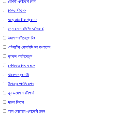
বোখারী একাডেমী ঢাকা
বিলিভার্স ভিশন
আত্ তাওফীক প্রকাশন
গ্লোবাল পাবলিশিং নেটওয়ার্ক
ইমাম পাবলিকেশন্স লিঃ
এশিয়াটিক সোসাইটি অব বাংলাদেশ
র‌্যাকস পাবলিকেশন্স
খোশরোজ কিতাব মহল
খায়রুন প্রকাশনী
ইলাননুর পাবলিকেশন
নূর কাসেম পাবলিশার্স
দারুল কিতাব
আল কোরআন একাডেমী লন্ডন