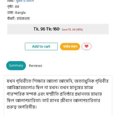
বিষয় :
সুন্নাহ ও হাদিস
পৃষ্ঠা : 88
ভাষা : Bangla
বাঁধাই : হার্ডকভার
Tk. 96
Tk. 160
Save TK. 64 (40%)
Add to cart
অর্ডার করুন
Summary
Reviews
যখন পৃথিবীতে শিক্ষার আলো আসেনি, অত্যাধুনিক পৃথিবীর
আবিষ্কারগুলোও ছিল না যখন। তখন মানুষের মাঝে
পারস্পরিক সম্পর্ক এবং সম্প্রীতি প্রতিষ্ঠার প্রধানতম মাধ্যম
ছিল আলাপচারিতা। তাই মানব জীবনে আলাপচারিতার
গুরুত্ব অপরিসীম।