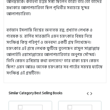
আনহুমকে। কতইনা উত্তম সঙ্গী ছিলেন তাঁরা! তাই তো তাঁদের
মধ্যকার আলাপচারিতা ছিল পৃথিবীর সবচেয়ে সুন্দর
আলাপচারিতা।
বর্তমান ইসলামি বিশ্বের অন্যতম রত্ন, প্রখ্যাত লেখক ও
গবেষক ড. রাগিব সারজানি এমন চমৎকার বিষয় নিয়ে
সংক্ষিপ্ত কিন্তু পরিপূর্ণ ও অনবদ্য একটি গ্রন্থ লিখেছেন।
চমৎকার এই গ্রন্থে লেখক ফুটিয়ে তুলেছেন রাসুল সাল্লাল্লাহু
আলাইহি ওয়াসাল্লামের আলাপচারিতার অনুপম সৌন্দর্য।
তিনি কেমন ভঙ্গিমায় কথা বলতেন? তার বাক্য চয়ন কেমন
ছিল? এমন আরও অনেক চমৎকার সব পাঠের সমন্বয় ঘটেছে
সংক্ষিপ্ত এই গ্রন্থটিতে।
Similar Category Best Selling Books
40%
25%