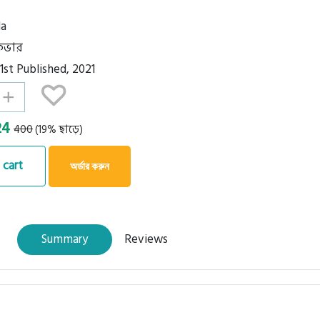
la
্ডকভার
 1st Published, 2021
+
324
400
(19% ছাড়ে)
 cart
অর্ডার করুন
Summary
Reviews