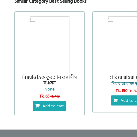
Similar Category Best Selling Books
40%
25%
বিষয়ভিত্তিক কুরআন ও হাদীস
হারিয়ে যাওয়া ম
সঞ্চয়ন
শিহাব আহমেদ ত
None
Tk. 150
Tk. 2
Tk. 65
Tk. 110
Add to c
Add to cart