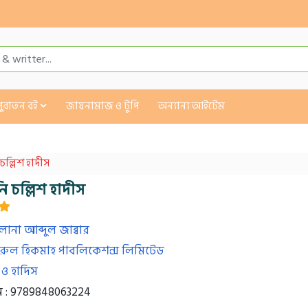
পুরাতন বই
জায়নামাজ ও টুপি
অন্যান্য আইটেম
ি চল্লিশ হাদীস
খনি চল্লিশ হাদীস
লানা আব্দুল জাব্বার
রুল হিকমাহ পাবলিকেশন্স লিমিটেড
াহ ও হাদিস
: 9789848063224