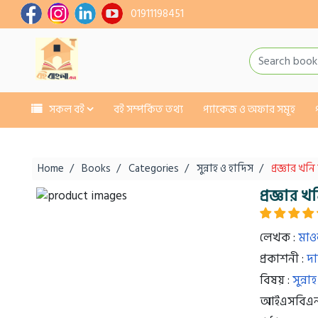
01911198451
সকল বই
বই সম্পর্কিত তথ্য
প্যাকেজ ও অফার সমূহ
Home
Books
Categories
সুন্নাহ ও হাদিস
প্রজ্ঞার খন
প্রজ্ঞার 
লেখক :
মাও
প্রকাশনী :
দা
বিষয় :
সুন্ন
আইএসবিএন 