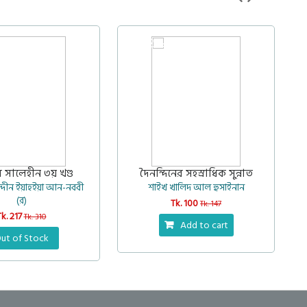
32%
স সালেহীন ৩য় খণ্ড
দৈনন্দিনের সহস্রাধিক সুন্নাত
দ্দীন ইয়াহইয়া আন-নববী
শাইখ খালিদ আল হুসাইনান
(র)
Tk. 100
Tk. 147
Tk. 217
Tk. 310
Add to cart
ut of Stock