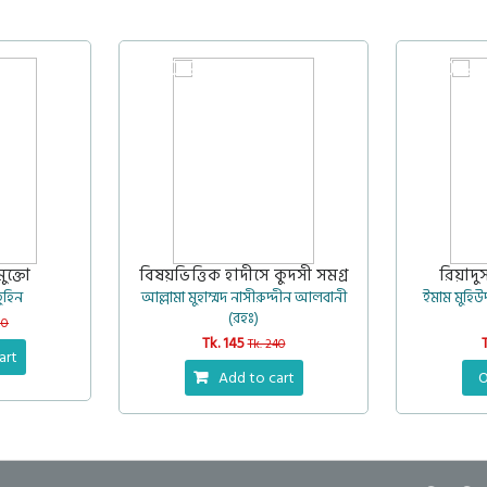
40%
30%
ুক্তো
বিষয়ভিত্তিক হাদীসে কুদসী সমগ্র
রিয়াদু
ুহিন
আল্লামা মুহাম্মদ নাসীরুদ্দীন আলবানী
ইমাম মুহিউ
(রহঃ)
00
Tk. 145
Tk. 240
art
Add to cart
O