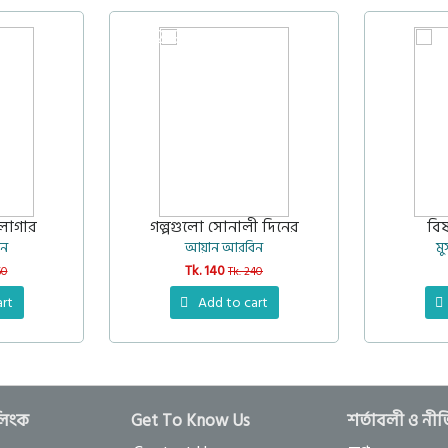
42%
লাগার
গল্পগুলো সোনালী দিনের
বি
িন
আয়ান আরবিন
ম
Tk. 140
60
Tk. 240
art
Add to cart
লিংক
Get To Know Us
শর্তাবলী ও নী