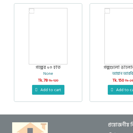
35%
43%
গল্পের ১০ হাত
গল্পগুলো ভালো
None
আয়ান আরব
Tk. 78
Tk. 150
Tk. 120
Tk. 2
Add to cart
Add to c
প্রয়োজনীয় 