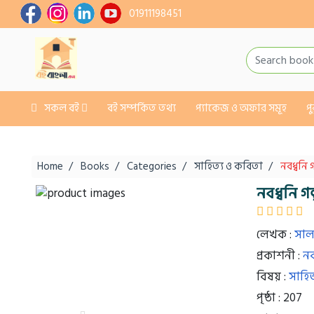
01911198451
সকল বই
বই সম্পর্কিত তথ্য
প্যাকেজ ও অফার সমূহ
প
Home
Books
Categories
সাহিত্য ও কবিতা
নবধ্বনি
নবধ্বনি 
লেখক :
সাল
প্রকাশনী :
নব
বিষয় :
সাহি
পৃষ্ঠা : 207