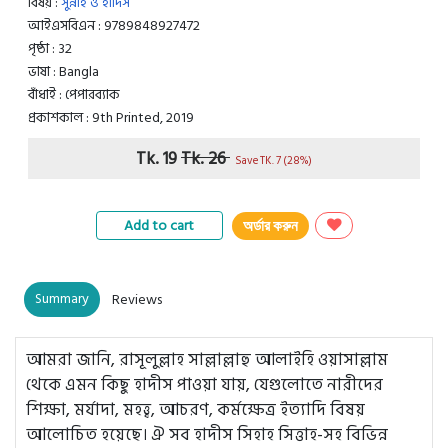
বিষয় :
সুন্নাহ ও হাদিস
আইএসবিএন : 9789848927472
পৃষ্ঠা : 32
ভাষা : Bangla
বাঁধাই : পেপারব্যাক
প্রকাশকাল : 9th Printed, 2019
Tk. 19
Tk. 26
Save TK. 7 (28%)
Add to cart
অর্ডার করুন
Summary
Reviews
আমরা জানি, রাসূলুল্লাহ সাল্লাল্লাহু আলাইহি ওয়াসাল্লাম
থেকে এমন কিছু হাদীস পাওয়া যায়, যেগুলোতে নারীদের
শিক্ষা, মর্যাদা, মহত্ত্ব, আচরণ, কর্মক্ষেত্র ইত্যাদি বিষয়
আলোচিত হয়েছে। ঐ সব হাদীস সিহাহ সিত্তাহ-সহ বিভিন্ন