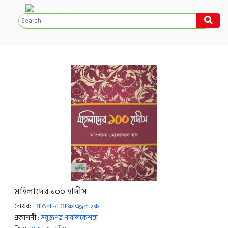
মহিলাদের ১০০ হাদীস
লেখক :
মাওলানা মোফাজ্জল হক
প্রকাশনী :
সবুজপত্র পাবলিকেশন্স