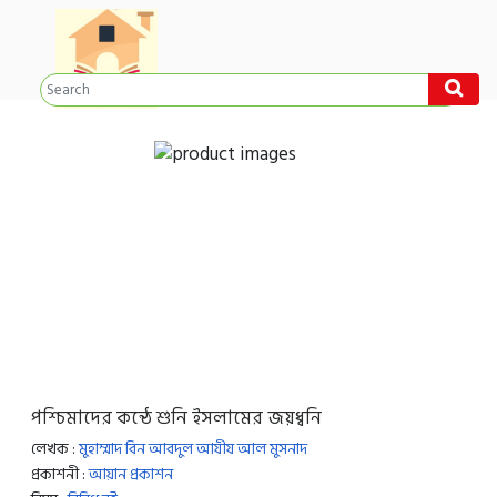
পশ্চিমাদের কন্ঠে শুনি ইসলামের জয়ধ্বনি
লেখক :
মুহাম্মাদ বিন আবদুল আযীয আল মুসনাদ
প্রকাশনী :
আয়ান প্রকাশন