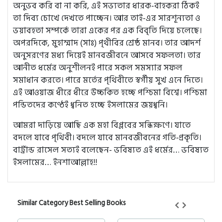
অনুভব করি বা না করি, এই সভ্যতার ধারক-বাহকরা ঠিকই
তা দিব্য চোখে দেখতে পাচ্ছেন। আর তাই-এর সারশূন্যতা ও
ভয়াবহতা সম্পর্কে তারা একের পর এক বিবৃতি দিয়ে চলেছে।
অপরদিকে, মুহাম্মাদ (সাঃ) পৃথীবির শ্রেষ্ঠ মানব। তার আদর্শ
অনুসরণের মধ্য দিয়েই মানবজীবনে আসবে সফলতা। তার
আনীত ধর্মের অনুশীলনই পারে সকল সমস্যার সফল
সমাধান করতে। পারে মর্তের পৃথিবীতে স্বর্গীয় সুখ এনে দিতে।
এই আওয়াজ ধীরে ধীরে উচ্চকিত হচ্ছে পশ্চিমা বিশ্বে। পশ্চিমা
পন্ডিতদের কণ্ঠেই ধ্বনিত হচ্ছে ইসলামের জয়ধ্বনি।
আমরা দাড়িয়ে আছি এক মহা বিপ্লবের সন্ধিক্ষণে। যাতে
বদলে যাবে পৃথিবী। বদলে যাবে মানবজীবনের গতি-প্রকৃতি।
বার্ট্রান্ড রাসেল সত্যই বলেছেন- ভবিষ্যত এই ধর্মের… ভবিষ্যত
ইসলামের… ইনশাআল্লাহ!!
Similar Category Best Selling Books