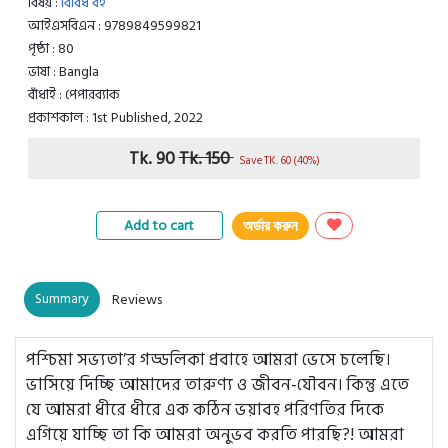
বিষয় :
বিবিধ বই
আইএসবিএন : 9789849599821
পৃষ্ঠা : 80
ভাষা : Bangla
বাঁধাই : পেপারব্যাক
প্রকাশকাল : 1st Published, 2022
Tk. 90
Tk. 150
Save TK. 60 (40%)
Add to cart
অর্ডার করুন
Summary
Reviews
পশ্চিমা সভ্যতা’র গড্ডলিকা প্রবাহে আমরা ভেসে চলেছি।
ভাসিয়ে দিচ্ছি আমাদের তারুণ্য ও জীবন-যৌবন। কিন্তু এতে
যে আমরা ধীরে ধীরে এক কঠিন ভয়াবহ পরিণতির দিকে
এগিয়ে যাচ্ছি তা কি আমরা অনুভব করতি পারছি?! আমরা