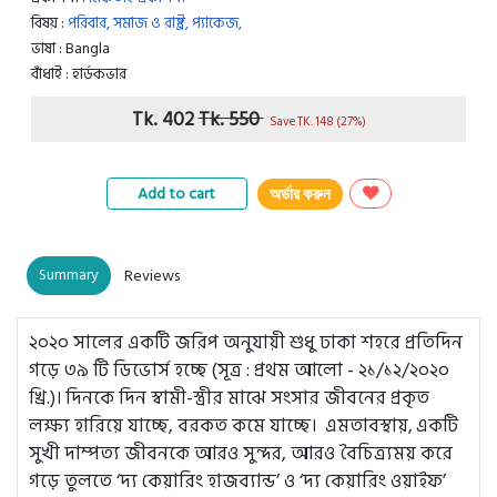
বিষয় :
পরিবার, সমাজ ও রাষ্ট্র,
প্যাকেজ,
ভাষা : Bangla
বাঁধাই : হার্ডকভার
Tk. 402
Tk. 550
Save TK. 148 (27%)
Add to cart
অর্ডার করুন
Summary
Reviews
২০২০ সালের একটি জরিপ অনুযায়ী শুধু ঢাকা শহরে প্রতিদিন
গড়ে ৩৯ টি ডিভোর্স হচ্ছে (সূত্র : প্রথম আলো - ২১/১২/২০২০
খ্রি.)। দিনকে দিন স্বামী-স্ত্রীর মাঝে সংসার জীবনের প্রকৃত
লক্ষ্য হারিয়ে যাচ্ছে, বরকত কমে যাচ্ছে। এমতাবস্থায়‚ একটি
সুখী দাম্পত্য জীবনকে আরও সুন্দর, আরও বৈচিত্র্যময় করে
গড়ে তুলতে ‘দ্য কেয়ারিং হাজব্যান্ড’ ও ‘দ্য কেয়ারিং ওয়াইফ’