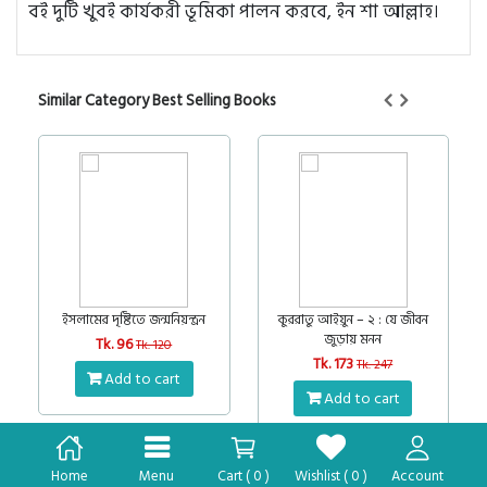
বই দুটি খুবই কার্যকরী ভূমিকা পালন করবে, ইন শা আল্লাহ।
Similar Category Best Selling Books
20%
30%
ইসলামের দৃষ্টিতে জন্মনিয়ন্ত্রন
কুররাতু আইয়ুন – ২ : যে জীবন
জুড়ায় মনন
Tk. 96
Tk. 120
Tk. 173
Tk. 247
Add to cart
Add to cart
Home
Menu
Cart (
0
)
Wishlist (
0
)
Account