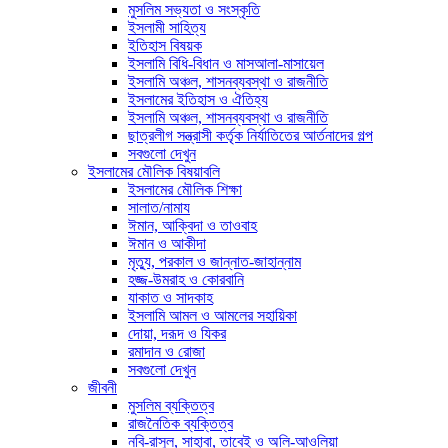
মুসলিম সভ্যতা ও সংস্কৃতি
ইসলামী সাহিত্য
ইতিহাস বিষয়ক
ইসলামি বিধি-বিধান ও মাসআলা-মাসায়েল
ইসলামি অঞ্চল, শাসনব্যবস্থা ও রাজনীতি
ইসলামের ইতিহাস ও ঐতিহ্য
ইসলামি অঞ্চল, শাসনব্যবস্থা ও রাজনীতি
ছাত্রলীগ সন্ত্রাসী কর্তৃক নির্যাতিতের আর্তনাদের গল্প
সবগুলো দেখুন
ইসলামের মৌলিক বিষয়াবলি
ইসলামের মৌলিক শিক্ষা
সালাত/নামায
ঈমান, আক্বিদা ও তাওবাহ
ঈমান ও আকীদা
মৃত্যু, পরকাল ও জান্নাত-জাহান্নাম
হজ্জ-উমরাহ ও কোরবানি
যাকাত ও সাদকাহ
ইসলামি আমল ও আমলের সহায়িকা
দোয়া, দরূদ ও যিকর
রমাদান ও রোজা
সবগুলো দেখুন
জীবনী
মুসলিম ব্যক্তিত্ব
রাজনৈতিক ব্যক্তিত্ব
নবি-রাসুল, সাহাবা, তাবেই ও অলি-আওলিয়া