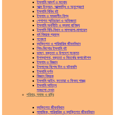
ইসলামি আদর্শ ও মতবাদ
আত্ম উন্নয়ন, আত্মশুদ্ধি ও অনুপ্রেরণা
ইসলামি বিবিধ বই
ইসলাম ও সমকালীন বিশ্ব
পেশাগত স্মৃতিচারণ ও অভিজ্ঞতা
ইসলামি অর্থনীতি ও ব্যবসা বাণিজ্য
ইসলামি বিধি-বিধান ও মাসআলা-মাসায়েল
ধর্ম বিষয়ক প্রবন্ধ
গবেষণা
ব্যক্তিগত ও পারিবারিক জীবনবিধান
শিশু-কিশোর ইসলামি বই
ভাষণ, বক্তৃতা ও উপদেশ সংকলন
উপস্থাপনা, বক্তৃতা ও বিতর্কের কলাকৌশল
ইসলাম ও বিজ্ঞান
ইসলামের বিশেষ দিন ও ঘটনাবলি
ইসলামি দর্শন
বিজ্ঞান বিষয়ক
ইসলামি আইন, ফতোয়া ও ফিকহ শাস্ত্র
ইসলামি সাহিত্য
সবগুলো দেখুন
পরিবার, সমাজ ও রাষ্ট্র
ব্যক্তিগত জীবনবিধান
সামাজিক, পারিবারিক ও ব্যাক্তিগত জীবনবিধান