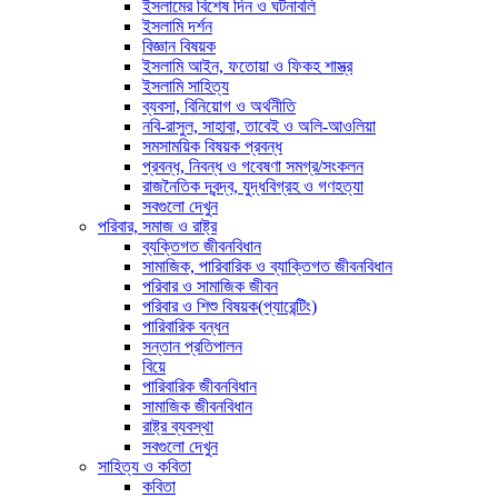
ইসলামের বিশেষ দিন ও ঘটনাবলি
ইসলামি দর্শন
বিজ্ঞান বিষয়ক
ইসলামি আইন, ফতোয়া ও ফিকহ শাস্ত্র
ইসলামি সাহিত্য
ব্যবসা, বিনিয়োগ ও অর্থনীতি
নবি-রাসুল, সাহাবা, তাবেই ও অলি-আওলিয়া
সমসাময়িক বিষয়ক প্রবন্ধ
প্রবন্ধ, নিবন্ধ ও গবেষণা সমগ্র/সংকলন
রাজনৈতিক দ্বন্দ্ব, যুদ্ধবিগ্রহ ও গণহত্যা
সবগুলো দেখুন
পরিবার, সমাজ ও রাষ্ট্র
ব্যক্তিগত জীবনবিধান
সামাজিক, পারিবারিক ও ব্যাক্তিগত জীবনবিধান
পরিবার ও সামাজিক জীবন
পরিবার ও শিশু বিষয়ক(প্যারেন্টিং)
পারিবারিক বন্ধন
সন্তান প্রতিপালন
বিয়ে
পারিবারিক জীবনবিধান
সামাজিক জীবনবিধান
রাষ্ট্র ব্যবস্থা
সবগুলো দেখুন
সাহিত্য ও কবিতা
কবিতা