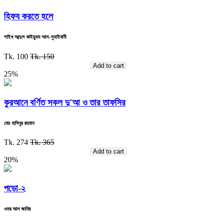
হিফয করতে হলে
শাইখ আব্দুল কাইয়্যূম আস-সুহাইবানী
Tk. 100
Tk. 150
Add to cart
25%
কুরআনে বর্ণিত সকল দু'আ ও তার তাফসির
মোঃ হাসিবুর রহমান
Tk. 274
Tk. 365
Add to cart
20%
পড়ো-২
ওমর আল জাবির