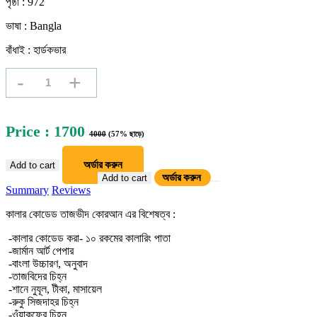
পৃষ্ঠা : 972
ভাষা : Bangla
বাঁধাই : হার্ডকভার
-
+
Price : 1700
4000
(57% ছাড়ে)
অর্ডার করুন
Add to cart
অর্ডার করুন
Add to cart
Summary
Reviews
কালার কোডেড তাজভীদ কোরআন এর বিশেষত্ব :
-কালার কোডেড করা- ১০ রকমের কালারিং পাতা
-জার্মান আর্ট পেপার
-বাংলা উচ্চারণ, অনুবাদ
-তাজবিদের চিহ্ন
-শানে নুযূল, টীকা, মাসায়েল
-রুকু সিজদাহর চিহ্ন
-ওঁয়াকফের চিহ্ন