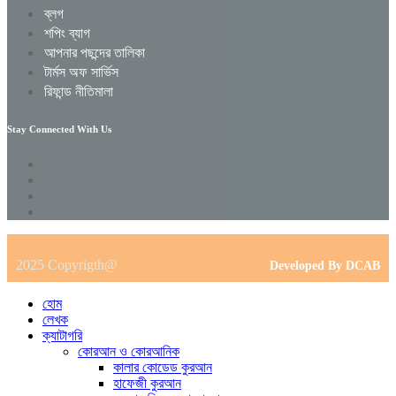
ব্লগ
শপিং ব্যাগ
আপনার পছন্দের তালিকা
টার্মস অফ সার্ভিস
রিফান্ড নীতিমালা
Stay Connected With Us
2025 Copyrigth@
Developed By DCAB
হোম
লেখক
ক্যাটাগরি
কোরআন ও কোরআনিক
কালার কোডেড কুরআন
হাফেজী কুরআন