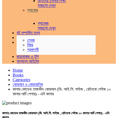
ছোটদের ইসলাম শিক্ষা
সবগুলো দেখুন
প্যাকেজ
প্যাকেজ
সবগুলো দেখুন
বই সম্পর্কিত তথ্য
প্যাকেজ ও অফার সমূহ
লেখক
পুরাতন বই
বিষয়
ক্রয়
প্রকাশনী
বিক্রয়
জায়নামাজ ও টুপি
অন্যান্য আইটেম
Home
Books
Categories
কোরআন ও কোরআনিক
কালার কোডেড তাজভীদ কোরআন (ভি. আই.পি. সাইজ , রেইনবো পেইজ ১০
কালার আর্ট পেপার) - এনি কালার
কালার কোডেড তাজভীদ কোরআন (ভি. আই.পি. সাইজ , রেইনবো পেইজ ১০ কালার আর্ট পেপার) - এনি
কালার