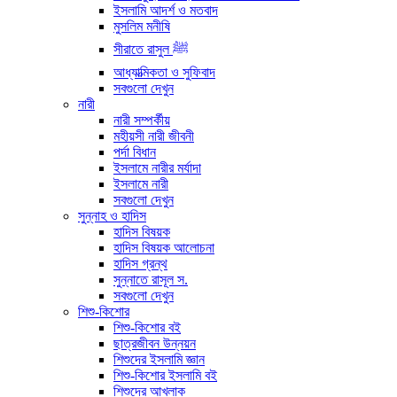
ইসলামি আদর্শ ও মতবাদ
মুসলিম মনীষি
সীরাতে রাসুল ﷺ
আধ্যাত্মিকতা ও সুফিবাদ
সবগুলো দেখুন
নারী
নারী সম্পর্কীয়
মহীয়সী নারী জীবনী
পর্দা বিধান
ইসলামে নারীর মর্যাদা
ইসলামে নারী
সবগুলো দেখুন
সুন্নাহ ও হাদিস
হাদিস বিষয়ক
হাদিস বিষয়ক আলোচনা
হাদিস গ্রন্থ
সুন্নাতে রাসূল স.
সবগুলো দেখুন
শিশু-কিশোর
শিশু-কিশোর বই
ছাত্রজীবন উন্নয়ন
শিশুদের ইসলামি জ্ঞান
শিশু-কিশোর ইসলামি বই
শিশুদের আখলাক