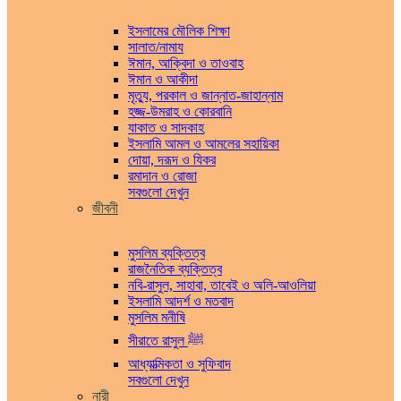
ইসলামের মৌলিক শিক্ষা
সালাত/নামায
ঈমান, আক্বিদা ও তাওবাহ
ঈমান ও আকীদা
মৃত্যু, পরকাল ও জান্নাত-জাহান্নাম
হজ্জ-উমরাহ ও কোরবানি
যাকাত ও সাদকাহ
ইসলামি আমল ও আমলের সহায়িকা
দোয়া, দরূদ ও যিকর
রমাদান ও রোজা
সবগুলো দেখুন
জীবনী
মুসলিম ব্যক্তিত্ব
রাজনৈতিক ব্যক্তিত্ব
নবি-রাসুল, সাহাবা, তাবেই ও অলি-আওলিয়া
ইসলামি আদর্শ ও মতবাদ
মুসলিম মনীষি
সীরাতে রাসুল ﷺ
আধ্যাত্মিকতা ও সুফিবাদ
সবগুলো দেখুন
নারী