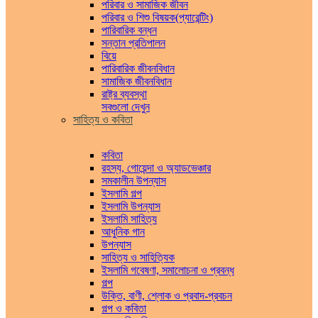
পরিবার ও সামাজিক জীবন
পরিবার ও শিশু বিষয়ক(প্যারেন্টিং)
পারিবারিক বন্ধন
সন্তান প্রতিপালন
বিয়ে
পারিবারিক জীবনবিধান
সামাজিক জীবনবিধান
রাষ্ট্র ব্যবস্থা
সবগুলো দেখুন
সাহিত্য ও কবিতা
কবিতা
রহস্য, গোয়েন্দা ও অ্যাডভেঞ্চার
সমকালীন উপন্যাস
ইসলামি গল্প
ইসলামি উপন্যাস
ইসলামি সাহিত্য
আধুনিক গান
উপন্যাস
সাহিত্য ও সাহিত্যিক
ইসলামি গবেষণা, সমালোচনা ও প্রবন্ধ
গল্প
উক্তি, বাণী, শ্লোক ও প্রবাদ-প্রবচন
গল্প ও কবিতা