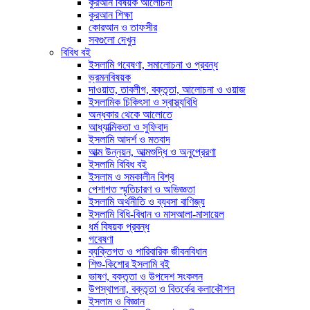
কুরআন বিষয়ক আলোচনা
কুরআন শিক্ষা
কোরআন ও তাফসীর
সবগুলো দেখুন
বিবিধ বই
ইসলামি গবেষণা, সমালোচনা ও প্রবন্ধ
ভ্রমনবিষয়ক
দাওয়াত, তাবলীগ, বক্তৃতা, আলোচনা ও ওয়াজ
ইসলামিক চিকিৎসা ও স্বাস্থ্যবিধি
অন্ধকার থেকে আলোতে
আধ্যাত্মিকতা ও সুফিবাদ
ইসলামি আদর্শ ও মতবাদ
আত্ম উন্নয়ন, আত্মশুদ্ধি ও অনুপ্রেরণা
ইসলামি বিবিধ বই
ইসলাম ও সমকালীন বিশ্ব
পেশাগত স্মৃতিচারণ ও অভিজ্ঞতা
ইসলামি অর্থনীতি ও ব্যবসা বাণিজ্য
ইসলামি বিধি-বিধান ও মাসআলা-মাসায়েল
ধর্ম বিষয়ক প্রবন্ধ
গবেষণা
ব্যক্তিগত ও পারিবারিক জীবনবিধান
শিশু-কিশোর ইসলামি বই
ভাষণ, বক্তৃতা ও উপদেশ সংকলন
উপস্থাপনা, বক্তৃতা ও বিতর্কের কলাকৌশল
ইসলাম ও বিজ্ঞান