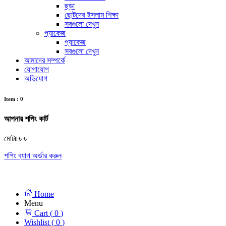
ছড়া
ছোটদের ইসলাম শিক্ষা
সবগুলো দেখুন
প্যাকেজ
প্যাকেজ
সবগুলো দেখুন
আমাদের সম্পর্কে
যোগাযোগ
অভিযোগ
Item :
0
আপনার শপিং কার্ট
মোটঃ
৳
৳
শপিং ব্যাগ
অর্ডার করুন
Home
Menu
Cart (
0
)
Wishlist (
0
)