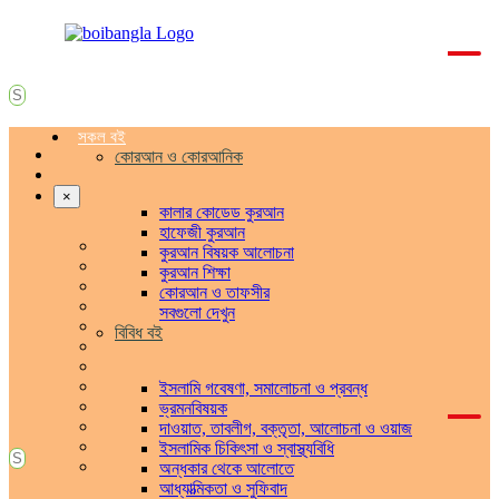
সকল বই
কোরআন ও কোরআনিক
×
কালার কোডেড কুরআন
হাফেজী কুরআন
কুরআন বিষয়ক আলোচনা
কুরআন শিক্ষা
কোরআন ও তাফসীর
সবগুলো দেখুন
বিবিধ বই
ইসলামি গবেষণা, সমালোচনা ও প্রবন্ধ
ভ্রমনবিষয়ক
দাওয়াত, তাবলীগ, বক্তৃতা, আলোচনা ও ওয়াজ
ইসলামিক চিকিৎসা ও স্বাস্থ্যবিধি
অন্ধকার থেকে আলোতে
আধ্যাত্মিকতা ও সুফিবাদ