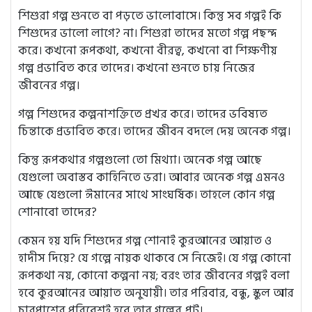
শিশুরা গল্প শুনতে বা পড়তে ভালোবাসে। কিন্তু সব গল্পই কি
শিশুদের ভালো লাগে? না। শিশুরা তাদের মতো গল্প পছন্দ
করে। কখনো রূপকথা, কখনো বীরত্ব, কখনো বা শিক্ষণীয়
গল্প প্রভাবিত করে তাদের। কখনো শুনতে চায় নিজের
জীবনের গল্প।
গল্প শিশুদের কল্পনাশক্তিতে প্রখর করে। তাদের ভবিষ্যত
চিন্তাকে প্রভাবিত করে। তাদের জীবন বদলে দেয় অনেক গল্প।
কিন্তু রূপকথার গল্পগুলো তো মিথ্যা। অনেক গল্প আছে
যেগুলো অবাস্তব কাহিনিতে ভরা। আবার অনেক গল্প এমনও
আছে যেগুলো ঈমানের সাথে সাংঘর্ষিক। তাহলে কোন গল্প
শোনাবো তাদের?
কেমন হয় যদি শিশুদের গল্প শোনাই কুরআনের আয়াত ও
হাদীস দিয়ে? যে গল্পে নায়ক থাকবে সে নিজেই। যে গল্প কোনো
রূপকথা নয়, কোনো কল্পনা নয়; বরং তার জীবনের গল্পই বলা
হবে কুরআনের আয়াত অনুযায়ী। তার পরিবার, বন্ধু, স্কুল আর
চারপাশের পরিবেশই হবে তার গল্পের প্লট।