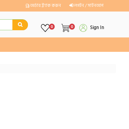
অর্ডার ট্র্যাক করুন
লগইন / সাইনআপ
0
0
Sign In