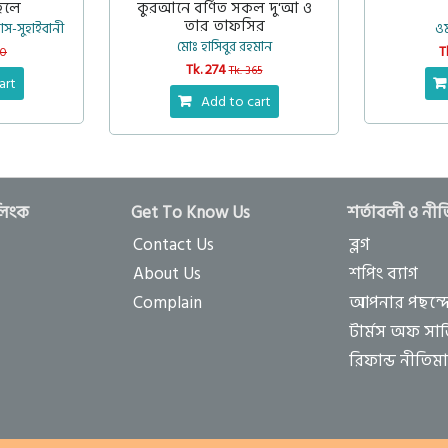
হলে
কুরআনে বর্ণিত সকল দু'আ ও
তার তাফসির
আস-সুহাইবানী
ও
মোঃ হাসিবুর রহমান
T
50
Tk. 274
Tk. 365
art
Add to cart
লিংক
Get To Know Us
শর্তাবলী ও নী
Contact Us
ব্লগ
About Us
শপিং ব্যাগ
Complain
আপনার পছন্দ
টার্মস অফ সার্
রিফান্ড নীতিম