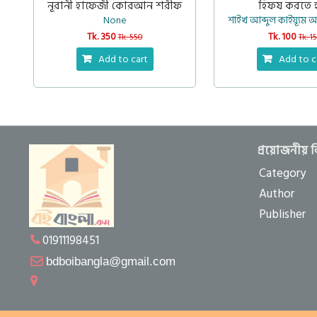
নূরানী হাফেজী কোরআন শরীফ
হিফয করতে 
None
শাইখ আব্দুল কাইয়্যূম 
Tk. 350
Tk. 100
Tk. 550
Tk. 1
Add to cart
Add to c
প্রয়োজনীয় 
Category
Author
Publisher
01911198451
bdboibangla@gmail.com