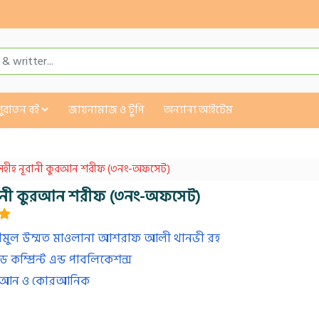
পুরাতন বই
জায়নামাজ ও টুপি
অন্যান্য আইটেম
সহীহ নূরানী কুরআন শরীফ (৩নং-অফসেট)
রানী কুরআন শরীফ (৩নং-অফসেট)
ীমুল উম্মত মাওলানা আশরাফ আলী থানভী রহ
ড কম্প্রিন্ট এন্ড পাবলিকেশন্স
আন ও কোরআনিক