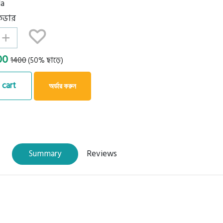
la
্ডকভার
+
700
1400
(50% ছাড়ে)
 cart
অর্ডার করুন
Summary
Reviews