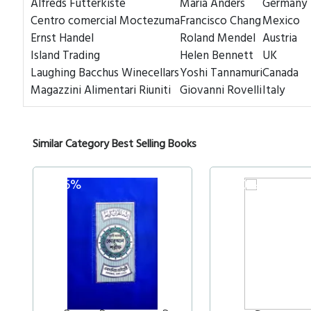
Alfreds Futterkiste
Maria Anders
Germany
Centro comercial Moctezuma
Francisco Chang
Mexico
Ernst Handel
Roland Mendel
Austria
Island Trading
Helen Bennett
UK
Laughing Bacchus Winecellars
Yoshi Tannamuri
Canada
Magazzini Alimentari Riuniti
Giovanni Rovelli
Italy
Similar Category Best Selling Books
36%
30%