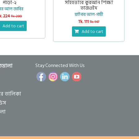
পড়ো-২
সহিহভাবে কুরআন শিক্ষা
তাজওইদ
মর আল জাবির
যাইনাব আল-গাযী
k. 224
Tk. 280
Tk. 111
Tk. 147
Add to cart
Add to cart
তিমালা
Stay Connected With Us
ের তালিকা
ভিস
ালা