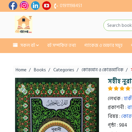
01911198451
সকল বই
বই সম্পর্কিত তথ্য
প্যাকেজ ও অফার সমূহ
Home
Books
Categories
কোরআন ও কোরআনিক
সহীহ নূ
লেখক :
হাক
প্রকাশনী :
বা
বিষয় :
কোর
পৃষ্ঠা : 984