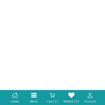
Home
Menu
Cart (
0
)
Wishlist (
0
)
Account