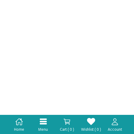
Home
Menu
Cart (
0
)
Wishlist (
0
)
Account