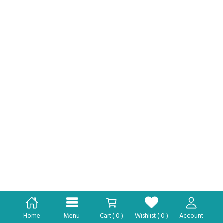
Home
Menu
Cart (
0
)
Wishlist (
0
)
Account