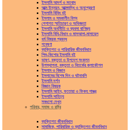
ইসলামি আদর্শ ও মতবাদ
আত্ম উন্নয়ন, আত্মশুদ্ধি ও অনুপ্রেরণা
ইসলামি বিবিধ বই
ইসলাম ও সমকালীন বিশ্ব
পেশাগত স্মৃতিচারণ ও অভিজ্ঞতা
ইসলামি অর্থনীতি ও ব্যবসা বাণিজ্য
ইসলামি বিধি-বিধান ও মাসআলা-মাসায়েল
ধর্ম বিষয়ক প্রবন্ধ
গবেষণা
ব্যক্তিগত ও পারিবারিক জীবনবিধান
শিশু-কিশোর ইসলামি বই
ভাষণ, বক্তৃতা ও উপদেশ সংকলন
উপস্থাপনা, বক্তৃতা ও বিতর্কের কলাকৌশল
ইসলাম ও বিজ্ঞান
ইসলামের বিশেষ দিন ও ঘটনাবলি
ইসলামি দর্শন
বিজ্ঞান বিষয়ক
ইসলামি আইন, ফতোয়া ও ফিকহ শাস্ত্র
ইসলামি সাহিত্য
সবগুলো দেখুন
পরিবার, সমাজ ও রাষ্ট্র
ব্যক্তিগত জীবনবিধান
সামাজিক, পারিবারিক ও ব্যাক্তিগত জীবনবিধান