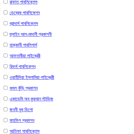
রাফাত পাবলিকেশন্স
ডেব্রেক পাবলিকেশন
ব্রাদার্স পাবলিকেশন্স
হুসাইন আল-মাদানী প্রকাশনী
হাক্কানী পাবলিশার্স
আফতাবীয়া লাইব্রেরী
রিফর্ম পাবলিকেশন
ওয়াহীদিয়া ইসলামিয়া লাইব্রেরী
কমল কুঁড়ি প্রকাশন
একাডেমি অব কুরআন স্টাডিজ
জননী বুক ডিপো
মাহফিল প্রকাশন
আতিফা পাবলিকেশন্স