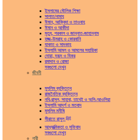
ইসলামের মৌলিক শিক্ষা
সালাত/নামায
ঈমান, আক্বিদা ও তাওবাহ
ঈমান ও আকীদা
মৃত্যু, পরকাল ও জান্নাত-জাহান্নাম
হজ্জ-উমরাহ ও কোরবানি
যাকাত ও সাদকাহ
ইসলামি আমল ও আমলের সহায়িকা
দোয়া, দরূদ ও যিকর
রমাদান ও রোজা
সবগুলো দেখুন
জীবনী
মুসলিম ব্যক্তিত্ব
রাজনৈতিক ব্যক্তিত্ব
নবি-রাসুল, সাহাবা, তাবেই ও অলি-আওলিয়া
ইসলামি আদর্শ ও মতবাদ
মুসলিম মনীষি
সীরাতে রাসুল ﷺ
আধ্যাত্মিকতা ও সুফিবাদ
সবগুলো দেখুন
নারী