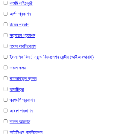
কওমি লাইব্রেরী
অর্পণ প্রকাশন
উমেদ প্রকাশ
সত্যায়ন প্রকাশন
নয়েস পাবলিকেশন্স
ইসলামিক রিসার্চ এ্যান্ড রিফরমেশন সেন্টার (আইআরআরসি)
দারুল কলম
মাকতাবাতুল ক্বলব
ভাষাচিত্র
পরশমণি প্রকাশন
আবরণ প্রকাশন
দারুল আরকাম
আইসিএস পাবলিকেশন