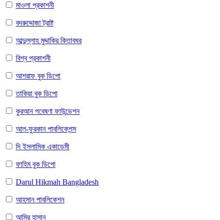
মাওলা প্রকাশনী
বদরুদ্দোজা ট্রাষ্ট
আব্দুল্লাহ মুদ্দাকির কিতাবঘর
বিশ্ব প্রকাশনী
আশরাফ বুক ডিপো
তাকিয়া বুক ডিপো
কুরআন গবেষণা ফাউন্ডেশন
আল-ফুরকান পাবলিকেশন্স
দি ইসলামিক একাডেমী
ফাহিম বুক ডিপো
Darul Hikmah Bangladesh
আহসান পাবলিকেশন
আমির হাসান