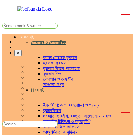
সকল বই
কোরআন ও কোরআনিক
×
কালার কোডেড কুরআন
হাফেজী কুরআন
কুরআন বিষয়ক আলোচনা
কুরআন শিক্ষা
কোরআন ও তাফসীর
সবগুলো দেখুন
বিবিধ বই
ইসলামি গবেষণা, সমালোচনা ও প্রবন্ধ
ভ্রমনবিষয়ক
দাওয়াত, তাবলীগ, বক্তৃতা, আলোচনা ও ওয়াজ
ইসলামিক চিকিৎসা ও স্বাস্থ্যবিধি
অন্ধকার থেকে আলোতে
আধ্যাত্মিকতা ও সুফিবাদ