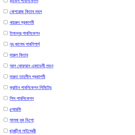
র‌্যাকস পাবলিকেশন্স
খোশরোজ কিতাব মহল
খায়রুন প্রকাশনী
ইলাননুর পাবলিকেশন
নূর কাসেম পাবলিশার্স
দারুল কিতাব
আল কোরআন একাডেমী লন্ডন
দারুত তাহলীল প্রকাশনী
ক্রাউন পাবলিকেশন লিমিটেড
পিস পাবলিকেশন
eআরকি
সালমা বুক ডিপো
ছারছীনা লাইব্রেরী