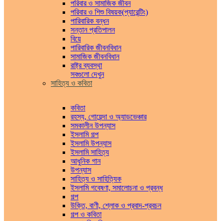
পরিবার ও সামাজিক জীবন
পরিবার ও শিশু বিষয়ক(প্যারেন্টিং)
পারিবারিক বন্ধন
সন্তান প্রতিপালন
বিয়ে
পারিবারিক জীবনবিধান
সামাজিক জীবনবিধান
রাষ্ট্র ব্যবস্থা
সবগুলো দেখুন
সাহিত্য ও কবিতা
কবিতা
রহস্য, গোয়েন্দা ও অ্যাডভেঞ্চার
সমকালীন উপন্যাস
ইসলামি গল্প
ইসলামি উপন্যাস
ইসলামি সাহিত্য
আধুনিক গান
উপন্যাস
সাহিত্য ও সাহিত্যিক
ইসলামি গবেষণা, সমালোচনা ও প্রবন্ধ
গল্প
উক্তি, বাণী, শ্লোক ও প্রবাদ-প্রবচন
গল্প ও কবিতা