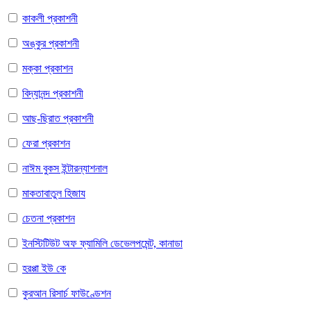
কাকলী প্রকাশনী
অঙ্কুর প্রকাশনী
মক্কা প্রকাশন
বিদ্যানন্দ প্রকাশনী
আছ-ছিরাত প্রকাশনী
ফেরা প্রকাশন
নাঈম বুকস ইন্টারন্যাশনাল
মাকতাবাতুল হিজায
চেতনা প্রকাশন
ইনস্টিটিউট অফ ফ্যামিলি ডেভেলপমেন্ট, কানাডা
হরপ্পা ইউ কে
কুরআন রিসার্চ ফাউণ্ডেশন