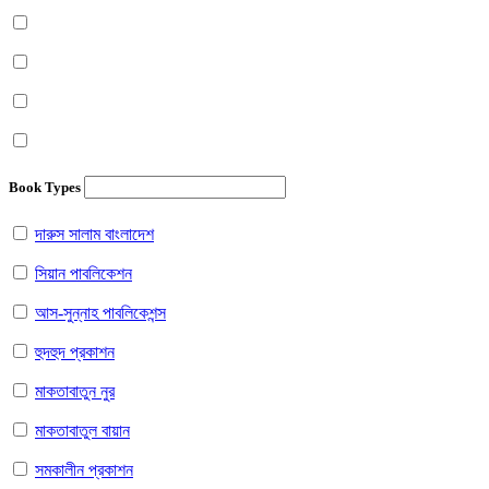
Book Types
দারুস সালাম বাংলাদেশ
সিয়ান পাবলিকেশন
আস-সুন্নাহ পাবলিকেশন্স
হুদহুদ প্রকাশন
মাকতাবাতুন নুর
মাকতাবাতুল বায়ান
সমকালীন প্রকাশন