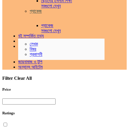
ছোটদের ইসলাম শিক্ষা
সবগুলো দেখুন
প্যাকেজ
প্যাকেজ
সবগুলো দেখুন
বই সম্পর্কিত তথ্য
প্যাকেজ ও অফার সমূহ
লেখক
পুরাতন বই
বিষয়
ক্রয়
প্রকাশনী
বিক্রয়
জায়নামাজ ও টুপি
অন্যান্য আইটেম
Filter
Clear All
Price
Ratings