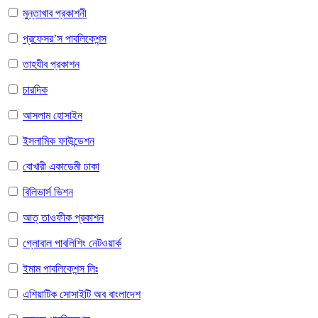
মুন্তাখাব প্রকাশনী
প্রফেসর’স পাবলিকেশন্স
তাহযীব প্রকাশন
চারদিক
আসলাম হোসাইন
ইসলামিক ফাউন্ডেশন
বোখারী একাডেমী ঢাকা
বিলিভার্স ভিশন
আত্ তাওফীক প্রকাশন
গ্লোবাল পাবলিশিং নেটওয়ার্ক
ইমাম পাবলিকেশন্স লিঃ
এশিয়াটিক সোসাইটি অব বাংলাদেশ