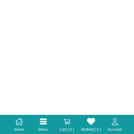
Home
Menu
Cart (
0
)
Wishlist (
0
)
Account