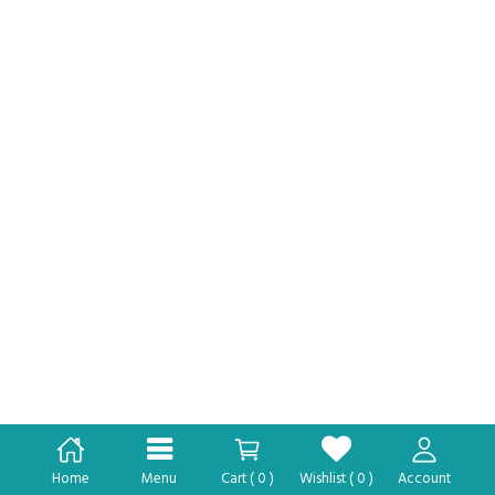
Home
Menu
Cart (
0
)
Wishlist (
0
)
Account