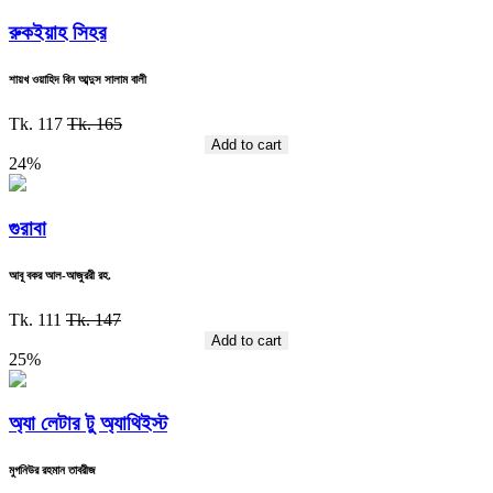
রুকইয়াহ সিহর
শায়খ ওয়াহিদ বিন আব্দুস সালাম বালী
Tk. 117
Tk. 165
Add to cart
24%
গুরাবা
আবূ বকর আল-আজুররী রহ.
Tk. 111
Tk. 147
Add to cart
25%
অ্যা লেটার টু অ্যাথিইস্ট
মুগনিউর রহমান তাবরীজ