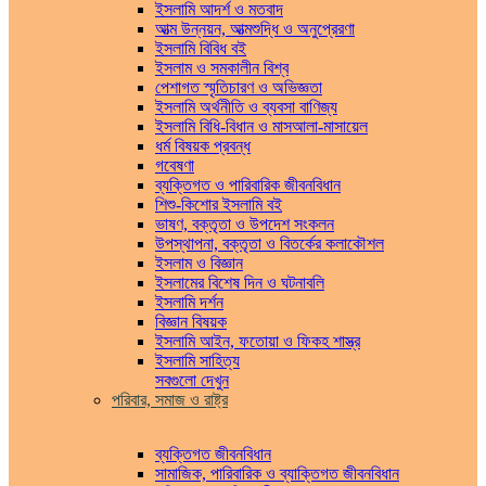
ইসলামি আদর্শ ও মতবাদ
আত্ম উন্নয়ন, আত্মশুদ্ধি ও অনুপ্রেরণা
ইসলামি বিবিধ বই
ইসলাম ও সমকালীন বিশ্ব
পেশাগত স্মৃতিচারণ ও অভিজ্ঞতা
ইসলামি অর্থনীতি ও ব্যবসা বাণিজ্য
ইসলামি বিধি-বিধান ও মাসআলা-মাসায়েল
ধর্ম বিষয়ক প্রবন্ধ
গবেষণা
ব্যক্তিগত ও পারিবারিক জীবনবিধান
শিশু-কিশোর ইসলামি বই
ভাষণ, বক্তৃতা ও উপদেশ সংকলন
উপস্থাপনা, বক্তৃতা ও বিতর্কের কলাকৌশল
ইসলাম ও বিজ্ঞান
ইসলামের বিশেষ দিন ও ঘটনাবলি
ইসলামি দর্শন
বিজ্ঞান বিষয়ক
ইসলামি আইন, ফতোয়া ও ফিকহ শাস্ত্র
ইসলামি সাহিত্য
সবগুলো দেখুন
পরিবার, সমাজ ও রাষ্ট্র
ব্যক্তিগত জীবনবিধান
সামাজিক, পারিবারিক ও ব্যাক্তিগত জীবনবিধান