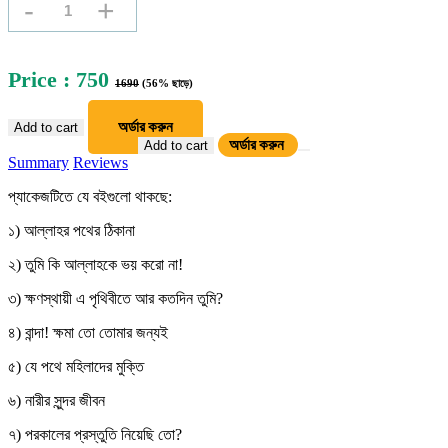
-
+
Price : 750
1690
(56% ছাড়ে)
অর্ডার করুন
Add to cart
অর্ডার করুন
Add to cart
Summary
Reviews
প্যাকেজটিতে যে বইগুলো থাকছে:
১) আল্লাহর পথের ঠিকানা
২) তুমি কি আল্লাহকে ভয় করো না!
৩) ক্ষণস্থায়ী এ পৃথিবীতে আর কতদিন তুমি?
৪) বান্দা! ক্ষমা তো তোমার জন্যই
৫) যে পথে মহিলাদের মুক্তি
৬) নারীর সুন্দর জীবন
৭) পরকালের প্রস্তুতি নিয়েছি তো?