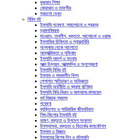
কুরআন শিক্ষা
কোরআন ও তাফসীর
সবগুলো দেখুন
বিবিধ বই
ইসলামি গবেষণা, সমালোচনা ও প্রবন্ধ
ভ্রমনবিষয়ক
দাওয়াত, তাবলীগ, বক্তৃতা, আলোচনা ও ওয়াজ
ইসলামিক চিকিৎসা ও স্বাস্থ্যবিধি
অন্ধকার থেকে আলোতে
আধ্যাত্মিকতা ও সুফিবাদ
ইসলামি আদর্শ ও মতবাদ
আত্ম উন্নয়ন, আত্মশুদ্ধি ও অনুপ্রেরণা
ইসলামি বিবিধ বই
ইসলাম ও সমকালীন বিশ্ব
পেশাগত স্মৃতিচারণ ও অভিজ্ঞতা
ইসলামি অর্থনীতি ও ব্যবসা বাণিজ্য
ইসলামি বিধি-বিধান ও মাসআলা-মাসায়েল
ধর্ম বিষয়ক প্রবন্ধ
গবেষণা
ব্যক্তিগত ও পারিবারিক জীবনবিধান
শিশু-কিশোর ইসলামি বই
ভাষণ, বক্তৃতা ও উপদেশ সংকলন
উপস্থাপনা, বক্তৃতা ও বিতর্কের কলাকৌশল
ইসলাম ও বিজ্ঞান
ইসলামের বিশেষ দিন ও ঘটনাবলি