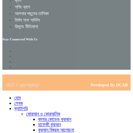
ব্লগ
শপিং ব্যাগ
আপনার পছন্দের তালিকা
টার্মস অফ সার্ভিস
রিফান্ড নীতিমালা
Stay Connected With Us
2025 Copyrigth@
Developed By DCAB
হোম
লেখক
ক্যাটাগরি
কোরআন ও কোরআনিক
কালার কোডেড কুরআন
হাফেজী কুরআন
কুরআন বিষয়ক আলোচনা