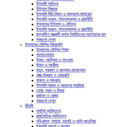
ইসলামী সাহিত্য
ইতিহাস বিষয়ক
ইসলামি বিধি-বিধান ও মাসআলা-মাসায়েল
ইসলামি অঞ্চল, শাসনব্যবস্থা ও রাজনীতি
ইসলামের ইতিহাস ও ঐতিহ্য
ইসলামি অঞ্চল, শাসনব্যবস্থা ও রাজনীতি
ছাত্রলীগ সন্ত্রাসী কর্তৃক নির্যাতিতের আর্তনাদের গল্প
সবগুলো দেখুন
ইসলামের মৌলিক বিষয়াবলি
ইসলামের মৌলিক শিক্ষা
সালাত/নামায
ঈমান, আক্বিদা ও তাওবাহ
ঈমান ও আকীদা
মৃত্যু, পরকাল ও জান্নাত-জাহান্নাম
হজ্জ-উমরাহ ও কোরবানি
যাকাত ও সাদকাহ
ইসলামি আমল ও আমলের সহায়িকা
দোয়া, দরূদ ও যিকর
রমাদান ও রোজা
সবগুলো দেখুন
জীবনী
মুসলিম ব্যক্তিত্ব
রাজনৈতিক ব্যক্তিত্ব
নবি-রাসুল, সাহাবা, তাবেই ও অলি-আওলিয়া
ইসলামি আদর্শ ও মতবাদ