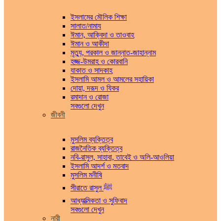
ইসলামের মৌলিক শিক্ষা
সালাত/নামায
ঈমান, আক্বিদা ও তাওবাহ
ঈমান ও আকীদা
মৃত্যু, পরকাল ও জান্নাত-জাহান্নাম
হজ্জ-উমরাহ ও কোরবানি
যাকাত ও সাদকাহ
ইসলামি আমল ও আমলের সহায়িকা
দোয়া, দরূদ ও যিকর
রমাদান ও রোজা
সবগুলো দেখুন
জীবনী
মুসলিম ব্যক্তিত্ব
রাজনৈতিক ব্যক্তিত্ব
নবি-রাসুল, সাহাবা, তাবেই ও অলি-আওলিয়া
ইসলামি আদর্শ ও মতবাদ
মুসলিম মনীষি
সীরাতে রাসুল ﷺ
আধ্যাত্মিকতা ও সুফিবাদ
সবগুলো দেখুন
নারী