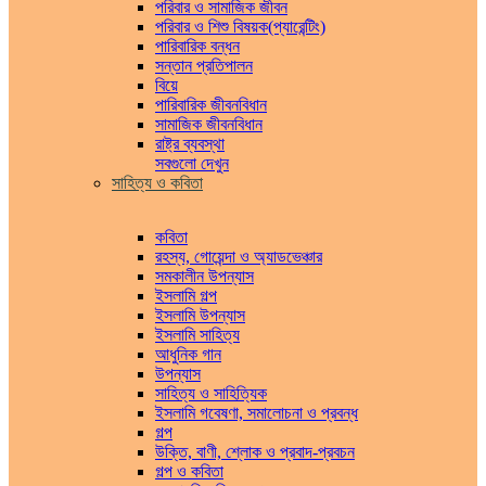
পরিবার ও সামাজিক জীবন
পরিবার ও শিশু বিষয়ক(প্যারেন্টিং)
পারিবারিক বন্ধন
সন্তান প্রতিপালন
বিয়ে
পারিবারিক জীবনবিধান
সামাজিক জীবনবিধান
রাষ্ট্র ব্যবস্থা
সবগুলো দেখুন
সাহিত্য ও কবিতা
কবিতা
রহস্য, গোয়েন্দা ও অ্যাডভেঞ্চার
সমকালীন উপন্যাস
ইসলামি গল্প
ইসলামি উপন্যাস
ইসলামি সাহিত্য
আধুনিক গান
উপন্যাস
সাহিত্য ও সাহিত্যিক
ইসলামি গবেষণা, সমালোচনা ও প্রবন্ধ
গল্প
উক্তি, বাণী, শ্লোক ও প্রবাদ-প্রবচন
গল্প ও কবিতা