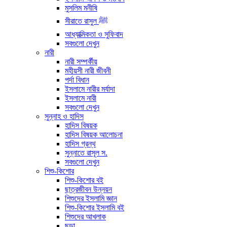
মুসলিম মনীষি
সীরাতে রাসুল ﷺ
আধ্যাত্মিকতা ও সুফিবাদ
সবগুলো দেখুন
নারী
নারী সম্পর্কীয়
মহীয়সী নারী জীবনী
পর্দা বিধান
ইসলামে নারীর মর্যাদা
ইসলামে নারী
সবগুলো দেখুন
সুন্নাহ ও হাদিস
হাদিস বিষয়ক
হাদিস বিষয়ক আলোচনা
হাদিস গ্রন্থ
সুন্নাতে রাসূল স.
সবগুলো দেখুন
শিশু-কিশোর
শিশু-কিশোর বই
ছাত্রজীবন উন্নয়ন
শিশুদের ইসলামি জ্ঞান
শিশু-কিশোর ইসলামি বই
শিশুদের আখলাক
ছড়া