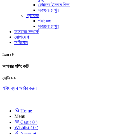
ছোটদের ইসলাম শিক্ষা
সবগুলো দেখুন
প্যাকেজ
প্যাকেজ
সবগুলো দেখুন
আমাদের সম্পর্কে
যোগাযোগ
অভিযোগ
Item :
0
আপনার শপিং কার্ট
মোটঃ
৳
৳
শপিং ব্যাগ
অর্ডার করুন
Home
Menu
Cart (
0
)
Wishlist (
0
)
Account