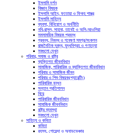
ইসলামি দর্শন
বিজ্ঞান বিষয়ক
ইসলামি আইন, ফতোয়া ও ফিকহ শাস্ত্র
ইসলামি সাহিত্য
ব্যবসা, বিনিয়োগ ও অর্থনীতি
নবি-রাসুল, সাহাবা, তাবেই ও অলি-আওলিয়া
সমসাময়িক বিষয়ক প্রবন্ধ
প্রবন্ধ, নিবন্ধ ও গবেষণা সমগ্র/সংকলন
রাজনৈতিক দ্বন্দ্ব, যুদ্ধবিগ্রহ ও গণহত্যা
সবগুলো দেখুন
পরিবার, সমাজ ও রাষ্ট্র
ব্যক্তিগত জীবনবিধান
সামাজিক, পারিবারিক ও ব্যাক্তিগত জীবনবিধান
পরিবার ও সামাজিক জীবন
পরিবার ও শিশু বিষয়ক(প্যারেন্টিং)
পারিবারিক বন্ধন
সন্তান প্রতিপালন
বিয়ে
পারিবারিক জীবনবিধান
সামাজিক জীবনবিধান
রাষ্ট্র ব্যবস্থা
সবগুলো দেখুন
সাহিত্য ও কবিতা
কবিতা
রহস্য, গোয়েন্দা ও অ্যাডভেঞ্চার